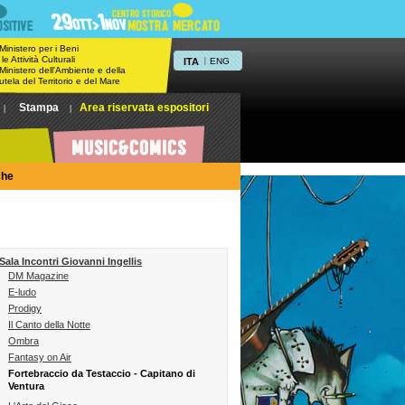
 Ministero per i Beni
 le Attività Culturali
ITA
|
ENG
 Ministero dell'Ambiente e della
utela del Territorio e del Mare
Stampa
Area riservata espositori
|
|
che
Sala Incontri Giovanni Ingellis
DM Magazine
E-ludo
Prodigy
Il Canto della Notte
Ombra
Fantasy on Air
Fortebraccio da Testaccio - Capitano di
Ventura