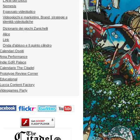
L'Arte del Gioco
Nemesis
Il passato videoludico
Videogiochi e marketing. Brand, strategie e
identità videoludiche
Dizionario dei giochi Zanichelli
Alice
Link
Onda d’abisso e Il quinto cilindro
Calendari Ospiti
Area Performance
Indie GdR Palace
Calendario The Citadel
Prototype Review Corner
Educational
Lucca Content Factory
Videogames Party