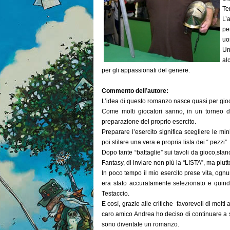
Te
L’
pe
uo
Un
al
per gli appassionati del genere.
Commento dell’autore:
L’idea di questo romanzo nasce quasi per gi
Come molti giocatori sanno, in un torneo d
preparazione del proprio esercito.
Preparare l’esercito significa scegliere le m
poi stilare una vera e propria lista dei “ pezzi” u
Dopo tante “battaglie” sui tavoli da gioco,stan
Fantasy, di inviare non più la “LISTA”, ma piu
In poco tempo il mio esercito prese vita, og
era stato accuratamente selezionato e quind
Testaccio.
E così, grazie alle critiche favorevoli di molt
caro amico Andrea ho deciso di continuare a s
sono diventate un romanzo.