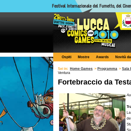
Ospiti
Mostre
Awards
Novità da
Sei in:
Home Games
>
Programma
>
Sala 
Ventura
Fortebraccio da Test
Au
Tr
La
de
St
Si