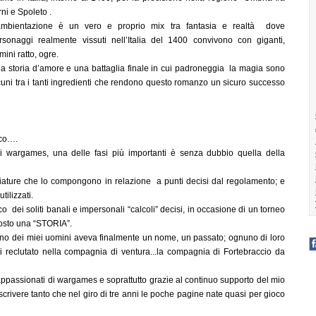
rni e Spoleto .
ambientazione è un vero e proprio mix tra fantasia e realtà dove
rsonaggi realmente vissuti nell’Italia del 1400 convivono con giganti,
mini ratto, ogre.
a storia d’amore e una battaglia finale in cui padroneggia la magia sono
cuni tra i tanti ingredienti che rendono questo romanzo un sicuro successo
oco….
i wargames, una delle fasi più importanti è senza dubbio quella della
iniature che lo compongono in relazione a punti decisi dal regolamento; e
tilizzati.
co dei soliti banali e impersonali “calcoli” decisi, in occasione di un torneo
ttosto una “STORIA”.
nuno dei miei uomini aveva finalmente un nome, un passato; ognuno di loro
i reclutato nella compagnia di ventura...la compagnia di Fortebraccio da
i appassionati di wargames e soprattutto grazie al continuo supporto del mio
crivere tanto che nel giro di tre anni le poche pagine nate quasi per gioco