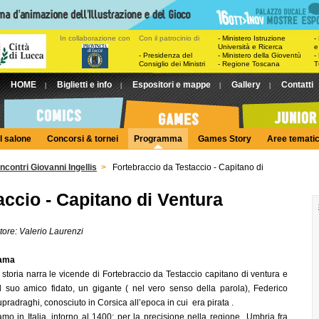
In collaborazione con
Con il patrocinio di
- Ministero Istruzione
-
Università e Ricerca
e
- Presidenza del
- Ministero della Gioventù
-
Consiglio dei Ministri
- Regione Toscana
T
HOME
Biglietti e info
Espositori e mappe
Gallery
Contatti
|
|
|
|
l salone
Concorsi & tornei
Programma
Games Story
Aree temati
Incontri Giovanni Ingellis
>
Fortebraccio da Testaccio - Capitano di
accio - Capitano di Ventura
tore: Valerio Laurenzi
ama
 storia narra le vicende di Fortebraccio da Testaccio capitano di ventura e
l suo amico fidato, un gigante ( nel vero senso della parola), Federico
upradraghi, conosciuto in Corsica all’epoca in cui era pirata .
amo in Italia, intorno al 1400; per la precisione nella regione Umbria fra