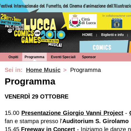
In collaborazione co
HOME
Biglietti e info
|
|
Ospiti
Programma
Eventi Speciali
Sponsor
Sei in:
Home Music
>
Programma
Programma
VENERDÌ 29 OTTOBRE
15.00
Presentazione Giorgio Vanni Project
-
fan e stampa presso l'
Auditorium S. Girolamo
15.45
Freeway in Concert
- Iniziamo le danze n