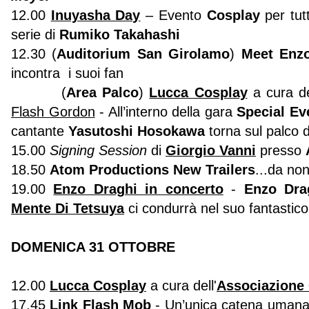
12.00
Inuyasha Day
– Evento
Cosplay
per tutt
serie di
Rumiko Takahashi
12.30 (
Auditorium San Girolamo
)
Meet Enz
incontra i suoi fan
(
Area Palco
)
Lucca Cosplay
a cura de
Flash Gordon
- All’interno della gara
Special Ev
cantante
Yasutoshi Hosokawa
torna sul palco
15.00
Signing Session
di
Giorgio Vanni
presso
18.50
Atom Productions New Trailers
...da no
19.00
Enzo Draghi in concerto
-
Enzo Dra
Mente Di Tetsuya
ci condurrà nel suo fantasti
DOMENICA 31 OTTOBRE
12.00
Lucca Cosplay
a cura dell'
Associazione 
17.45
Link Flash Mob
-
Un’unica catena umana