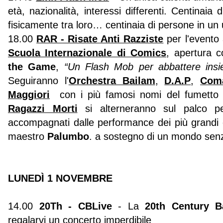
età, nazionalità, interessi differenti. Centinaia 
fisicamente tra loro… centinaia di persone in un
18.00
RAR - Risate Anti Razziste
per l'evento
Scuola Internazionale di Comics
, apertura 
the Game
,
“Un Flash Mob per abbattere insiem
Seguiranno l'
Orchestra Bailam
,
D.A.P
,
Com
Maggiori
con i più famosi nomi del fumetto 
Ragazzi Morti
si alterneranno sul palco
accompagnati dalle performance dei più grandi d
maestro
Palumbo
. a sostegno di un mondo senza
LUNEDÌ 1 NOVEMBRE
14.00
20Th - CBLive
- La
20th Century B
regalarvi un concerto imperdibile