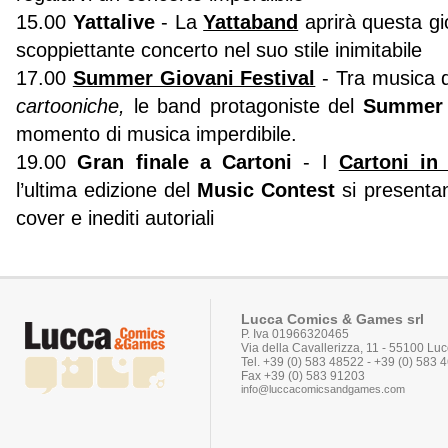
15.00
Yattalive
- La
Yattaband
aprirà questa gi
scoppiettante concerto nel suo stile inimitabile
17.00
Summer Giovani Festival
- Tra musica 
cartooniche,
le band protagoniste del
Summer 
momento di musica imperdibile.
19.00
Gran finale a Cartoni
- I
Cartoni in
l’ultima edizione del
Music Contest
si presenta
cover e inediti autoriali
Lucca Comics & Games srl
P. Iva 01966320465
Via della Cavallerizza, 11 - 55100 Lu
Tel. +39 (0) 583 48522 - +39 (0) 583
Fax +39 (0) 583 91203
info@luccacomicsandgames.com