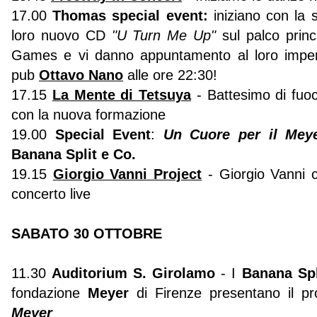
17.00
Thomas special event:
iniziano con la 
loro nuovo CD
"U Turn Me Up"
sul palco prin
Games e vi danno appuntamento al loro imperd
pub
Ottavo Nano
alle ore 22:30!
17.15
La Mente di Tetsuya
- Battesimo di fuo
con la nuova formazione
19.00
Special Event
:
Un Cuore per il Me
Banana Split e Co.
19.15
Giorgio Vanni Project
- Giorgio Vanni c
concerto live
SABATO 30 OTTOBRE
11.30
Auditorium S. Girolamo
- I
Banana Sp
fondazione
Meyer
di Firenze presentano il p
Meyer