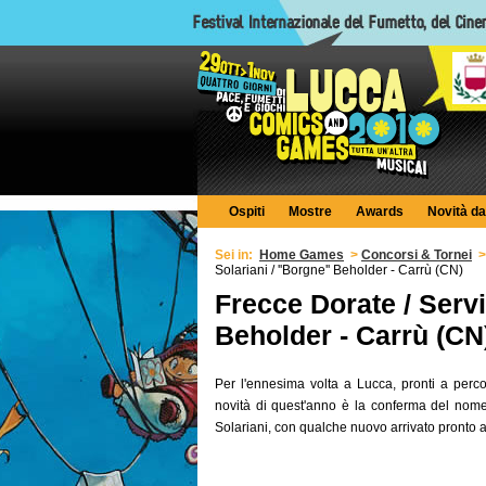
Ospiti
Mostre
Awards
Novità da
Sei in:
Home Games
>
Concorsi & Tornei
Solariani / ''Borgne'' Beholder - Carrù (CN)
Frecce Dorate / Serviz
Beholder - Carrù (CN
Per l'ennesima volta a Lucca, pronti a percorr
novità di quest'anno è la conferma del nome
Solariani, con qualche nuovo arrivato pronto ad