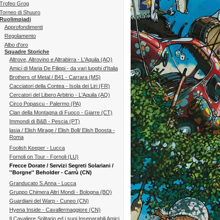
Trofeo Grog
Torneo di Shuuro
Ruolimpiadi
Approfondimenti
Regolamento
Albo d'oro
Squadre Storiche
Altrove, Altrovino e Altrabirra - L'Aquila (AQ)
Amici di Maria De Filippi - da vari luoghi d'Italia
Brothers of Metal / B41 - Carrara (MS)
Cacciatori della Contea - Isola dei Liri (FR)
Cercatori del Libero Arbitrio - L'Aquila (AQ)
Circo Popascu - Palermo (PA)
Clan della Montagna di Fuoco - Giarre (CT)
Immondi di B&B - Pescia (PT)
lasia / Elish Mirage / Elish Boll/ Elish Boosta -
Roma
Foolish Keeper - Lucca
Fornoli on Tour - Fornoli (LU)
Frecce Dorate / Servizi Segreti Solariani /
''Borgne'' Beholder - Carrù (CN)
Granducato S.Anna - Lucca
Gruppo Chimera Altri Mondi - Bologna (BO)
Guardiani del Warp - Cuneo (CN)
Hyena Inside - Cavallermaggiore (CN)
Il Cavaliere Solitario ed i suoi Inseparabili Amici