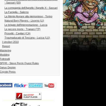
- Sassari (SS)
La compagnia dell'Agnello / Agnello X - Sassari
La Famiglia - Salerno
La Mente Alveare alla piemontese - Torino
Natural Born Players - Livorno (LI)
Le brigate dell'interpretazione - Lucca
Le pecore morte - Trapani (TP)
Proseliti - Cagliari (CA)
Traumaducato di Toscana - Lucca (LU)
I vincitori 2010
Report
Mastering
Modding
Feltrinelli
SPQR - Steve Perrin Quest Rules
Janus Design
Coyote Press