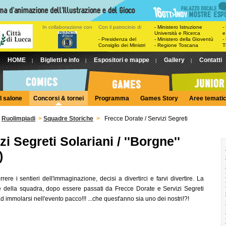
In collaborazione con
Con il patrocinio di
- Ministero Istruzione
-
Università e Ricerca
e
- Presidenza del
- Ministero della Gioventù
-
Consiglio dei Ministri
- Regione Toscana
T
HOME
Biglietti e info
Espositori e mappe
Gallery
Contatti
|
|
|
|
l salone
Concorsi & tornei
Programma
Games Story
Aree temati
>
Ruolimpiadi
>
Squadre Storiche
>
Frecce Dorate / Servizi Segreti
i Segreti Solariani / ''Borgne''
)
ere i sentieri dell'immaginazione, decisi a divertirci e farvi divertire. La
 della squadra, dopo essere passati da Frecce Dorate e Servizi Segreti
 immolarsi nell'evento pacco!!! ...che quest'anno sia uno dei nostri!?!