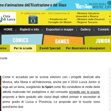
In collaborazione con
Con il patrocinio di
- Ministero Istruzione
-
Università e Ricerca
e
- Presidenza del
- Ministero della Gioventù
-
Consiglio dei Ministri
- Regione Toscana
T
HOME
Biglietti e info
Espositori e mappe
Gallery
Contatti
|
|
|
|
orso
Per le scuole
Eventi Speciali
Per illustratori e disegnatori
scuole
Come è accaduto per le scorse edizioni con i progetti dedicati alla
Musica, alla Storia e all'Astronomia, anche per il 2010 Lucca Junior si
lega ad un tema, scegliendo
lo Sport
come filo conduttore di molte delle
attività realizzate nel padiglione e del consueto
progetto per le scuole
,
proposto a titolo gratuito alle classi degli istituti primari e secondari di
primo grado di Lucca e Provincia. Le proposte per le scuole sono
quest'anno due: