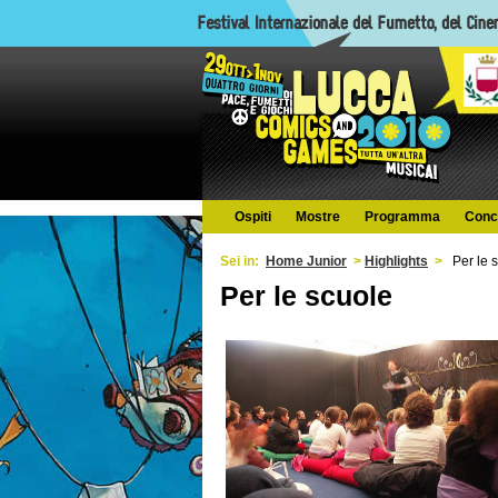
Ospiti
Mostre
Programma
Conc
Sei in:
Home Junior
>
Highlights
>
Per le 
Per le scuole