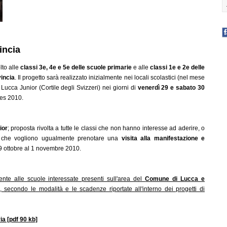
incia
olto alle
classi 3e, 4e e 5e delle scuole primarie
e alle
classi 1e e 2e delle
vincia
. Il progetto sarà realizzato inizialmente nei locali scolastici (nel mese
 Lucca Junior (Cortile degli Svizzeri) nei giorni di
venerdì 29 e sabato 30
es 2010.
ior
; proposta rivolta a tutte le classi che non hanno interesse ad aderire, o
ma che vogliono ugualmente prenotare una
visita alla manifestazione e
9 ottobre al 1 novembre 2010.
ente alle scuole interessate presenti sull'area del
Comune di Lucca e
 secondo le modalità e le scadenze riportate all'interno dei progetti di
ia [pdf 90 kb]