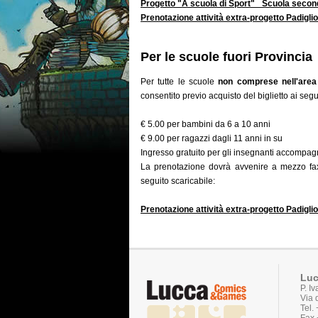
Progetto "A scuola di Sport"_ Scuola second
Prenotazione attività extra-progetto Padigli
Per le scuole fuori Provincia
Per tutte le scuole
non comprese nell'area
consentito previo acquisto del biglietto ai segu
€ 5.00 per bambini da 6 a 10 anni
€ 9.00 per ragazzi dagli 11 anni in su
Ingresso gratuito per gli insegnanti accompagn
La prenotazione dovrà avvenire a mezzo fax,
seguito scaricabile:
Prenotazione attività extra-progetto Padigli
Luc
P. I
Via 
Tel.