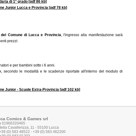
aria di 1° grado [pdf 86 kb]
one Junior Lucca e Provincia [pdf 78 kb]
 del Comune di Lucca e Provincia
, l'ingresso alla manifestazione sarà
enti prezzi:
atori e per bambini sotto i 6 anni.
 secondo le modalità e le scadenze riportate all'interno del modulo di
one Junior - Scuole Extra-Provincia [pdf 102 kb]
ca Comics & Games srl
va 01966320465
della Cavallerizza, 11 - 55100 Lucca
 +39 (0) 583 48522 - +39 (0) 583 462200