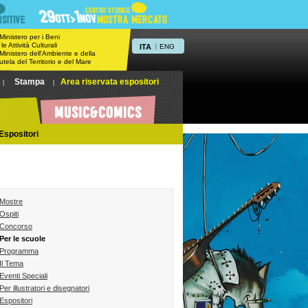
 Ministero per i Beni
 le Attività Culturali
ITA
|
ENG
 Ministero dell'Ambiente e della
utela del Territorio e del Mare
Stampa
Area riservata espositori
|
|
Espositori
Mostre
Ospiti
Concorso
Per le scuole
Programma
Il Tema
Eventi Speciali
Per illustratori e disegnatori
Espositori